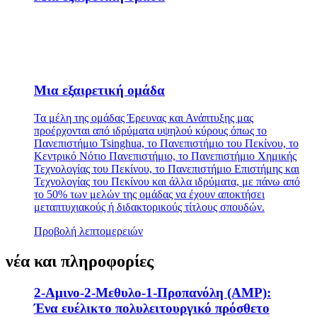
Μια εξαιρετική ομάδα
Τα μέλη της ομάδας Έρευνας και Ανάπτυξης μας
προέρχονται από ιδρύματα υψηλού κύρους όπως το
Πανεπιστήμιο Tsinghua, το Πανεπιστήμιο του Πεκίνου, το
Κεντρικό Νότιο Πανεπιστήμιο, το Πανεπιστήμιο Χημικής
Τεχνολογίας του Πεκίνου, το Πανεπιστήμιο Επιστήμης και
Τεχνολογίας του Πεκίνου και άλλα ιδρύματα, με πάνω από
το 50% των μελών της ομάδας να έχουν αποκτήσει
μεταπτυχιακούς ή διδακτορικούς τίτλους σπουδών.
Προβολή λεπτομερειών
νέα και πληροφορίες
2-Αμινο-2-Μεθυλο-1-Προπανόλη (AMP):
Ένα ευέλικτο πολυλειτουργικό πρόσθετο