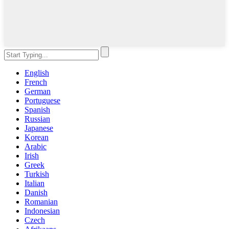
English
French
German
Portuguese
Spanish
Russian
Japanese
Korean
Arabic
Irish
Greek
Turkish
Italian
Danish
Romanian
Indonesian
Czech