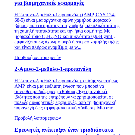
για βιομηχανικές εφαρμογές
Η 2-αμινο-2-μεθυλο-1-προπανόλη (AMP, CAS 124-
68-5) είναι μια οργανική αμίνη χαμηλού μοριακού
βάρους που εκτιμάται για την υψηλή αλκαλικότητά της,
τη χαμηλή πτητικότητα και την ήπια οσμή της. Με
μοριακό τύπο C₄H₁₁NO και πυκνότητα 0,934 g/mL,
εμφανίζεται ως άχρωμο υγρό ή στερεό χαμηλής τήξης
και είναι πλήρως αναμίξιμο με w...
Προβολή λεπτομερειών
2-Αμινο-2-μεθυλο-1-προπανόλη
Η 2-αμινο-2-μεθυλο-1-προπανόλη, επίσης γνωστή ως
AMP, είναι μια ευέλικτη ένωση που μπορεί να
συντεθεί με διάφορες μεθόδους. Έχει μοναδικές
ιδιότητες που της επιτρέπουν να χρησιμοποιείται σε
πολλές διαφορετικές εφαρμογές, από τη βιομηχανική
παραγωγή έως τη φαρμακευτική σύνθεση. Μία από...
Προβολή λεπτομερειών
Ερευνητές ανέπτυξαν έναν τρισδιάστατα