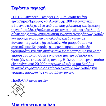
Τεράστια περιοχή
Η PTG Advanced Catalysts Co., Ltd. διαθέτει ένα
εργαστήριο Έρευνας και Ανάπτυξης 300 τετραγωνικών
μέτρων, στελεχωμένο από μια επαγγελματική και έμπειρη
τεχνική ομάδα, εξοπλισμένο με τον απαραίτητο εξοπλισμό
σύνθεσης για την αντιμετώπιση ιογενών αντιδράσεων, καθώς
και προηγμένα όργανα ανάλυσης και δοκιμών με
δυνατότητες ανάπτυξης πελατών. Θα μπορούσαμε να
αναπτύξουμε διεργασίες στο εργαστήριο σε επίπεδο
γραμμαρίων και στη συνέχεια να τις πιλοτάρουμε και να τις
εμπορευματοποιήσουμε στο δικό μας εργοστάσιο της
Φουτζιάν σε εκατοντάδες τόνους. Η έκταση του εργοστασίου
είναι πάνω από 20.000 τετραγωνικά μέτρα και διαθέτει
πιλοτικό εργαστήριο σε επίπεδο εκατό κιλών, καθώς και
γραμμές παραγωγής εκατοντάδων τόνων.
Προβολή λεπτομερειών
Μια εξαιρετική ομάδα