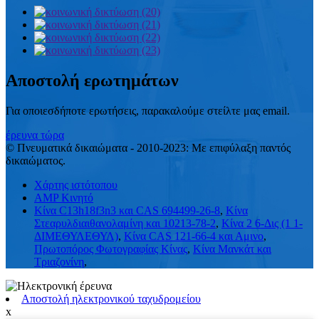
Αποστολή ερωτημάτων
Για οποιεσδήποτε ερωτήσεις, παρακαλούμε στείλτε μας email.
έρευνα τώρα
© Πνευματικά δικαιώματα - 2010-2023: Με επιφύλαξη παντός
δικαιώματος.
Χάρτης ιστότοπου
AMP Κινητό
Κίνα C13h18f3n3 και CAS 694499-26-8
,
Κίνα
Στεαρυλδιαιθανολαμίνη και 10213-78-2
,
Κίνα 2 6-Δις (1 1-
ΔΙΜΕΘΥΛΕΘΥΛ)
,
Κίνα CAS 121-66-4 και Αμινο
,
Πρωτοπόρος Φωτογραφίας Κίνας
,
Κίνα Μανκάτ και
Τριαζονίνη
,
Αποστολή ηλεκτρονικού ταχυδρομείου
x