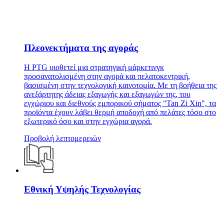
Πλεονεκτήματα της αγοράς
Η PTG υιοθετεί μια στρατηγική μάρκετινγκ
προσανατολισμένη στην αγορά και πελατοκεντρική,
βασισμένη στην τεχνολογική καινοτομία. Με τη βοήθεια της
ανεξάρτητης άδειας εξαγωγής και εξαγωγών της, του
εγχώριου και διεθνούς εμπορικού σήματος "Tan Zi Xin", τα
προϊόντα έχουν λάβει θερμή αποδοχή από πελάτες τόσο στο
εξωτερικό όσο και στην εγχώρια αγορά.
Προβολή λεπτομερειών
Εθνική Υψηλής Τεχνολογίας