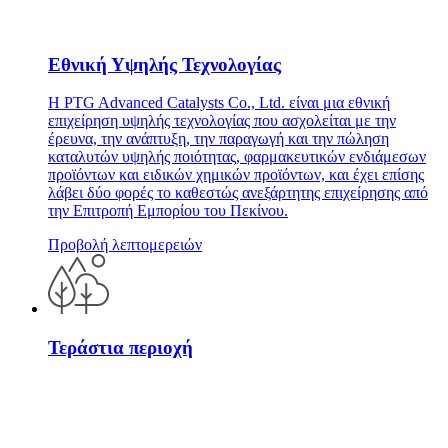
Εθνική Υψηλής Τεχνολογίας
Η PTG Advanced Catalysts Co., Ltd. είναι μια εθνική
επιχείρηση υψηλής τεχνολογίας που ασχολείται με την
έρευνα, την ανάπτυξη, την παραγωγή και την πώληση
καταλυτών υψηλής ποιότητας, φαρμακευτικών ενδιάμεσων
προϊόντων και ειδικών χημικών προϊόντων, και έχει επίσης
λάβει δύο φορές το καθεστώς ανεξάρτητης επιχείρησης από
την Επιτροπή Εμπορίου του Πεκίνου.
Προβολή λεπτομερειών
Τεράστια περιοχή