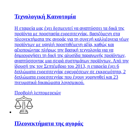
Τεχνολογική Καινοτομία
Η εταιρεία μας έχει δεσμευτεί να αναπτύσσει τα δικά της
προϊόντα με προστασία ευρεσιτεχνίας, βασιζόμενη στα
πλεονεκτήματα της αγοράς για τη συνεχή καλλιέργεια νέων
προϊόντων με υψηλή προστιθέμενη αξία, καθώς και
αξιοποιώντας πλήρως την βασική τεχνολογία για να
δημιουργήσει τη δική της αλυσίδα παραγωγής προϊόντων,
αναπτύσσοντας μια σειρά συστημάτων προϊόντων. Από την
ίδρυσή της τον Σεπτέμβριο του 2013, η εταιρεία έχει 6
διπλώματα ευρεσιτεχνίας εφευρέσεων σε εκκρεμότητα, 2
διπλώματα ευρεσιτεχνίας που έχουν χορηγηθεί και 23
πνευματικά δικαιώματα λογισμικού.
Προβολή λεπτομερειών
Πλεονεκτήματα της αγοράς