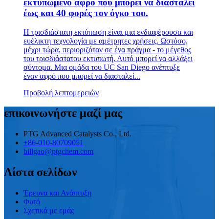
εκτυπωμένο αφρό που μπορεί να διασταλεί
έως και 40 φορές τον όγκο του.
Η τρισδιάστατη εκτύπωση είναι μια ενδιαφέρουσα και
ευέλικτη τεχνολογία με αμέτρητες χρήσεις. Ωστόσο,
μέχρι τώρα, περιοριζόταν σε ένα πράγμα - το μέγεθος
του τρισδιάστατου εκτυπωτή. Αυτό μπορεί να αλλάξει
σύντομα. Μια ομάδα του UC San Diego ανέπτυξε
έναν αφρό που μπορεί να διασταλεί...
Προβολή λεπτομερειών
επικοινωνήστε μαζί μας
PTG Advanced Catalysts Co., Ltd.
+86-010-80709051
billgao@ptgchem.com
Λίστα σελίδων
Έρευνα και Ανάπτυξη
Φυτό
Σχετικά με εμάς